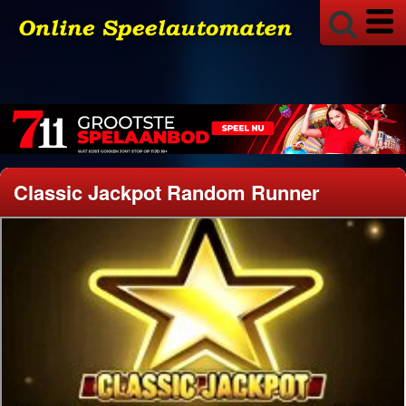
18+ Gok Info
Classic Jackpot Random Runner