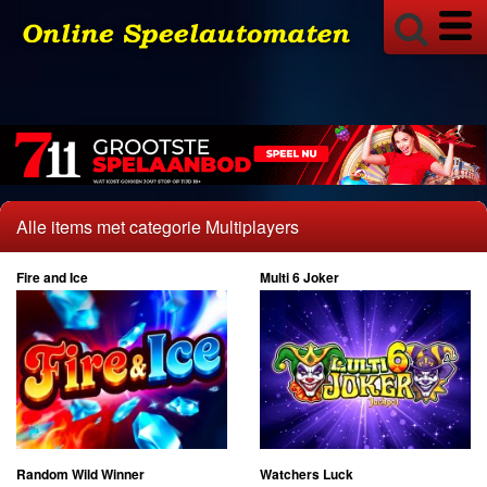
Alle items met categorie Multiplayers
Fire and Ice
Multi 6 Joker
Random Wild Winner
Watchers Luck