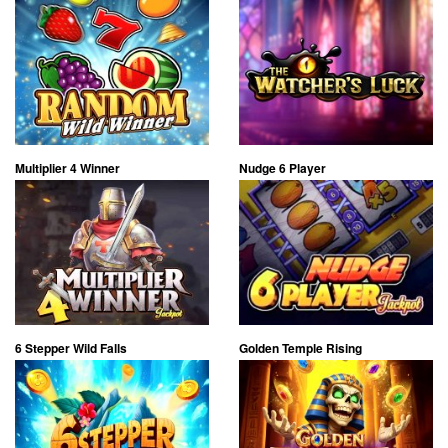
Multiplier 4 Winner
Nudge 6 Player
6 Stepper Wild Falls
Golden Temple Rising