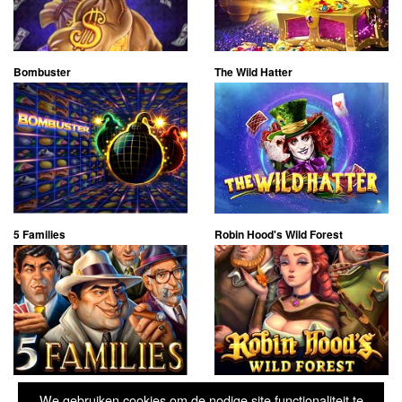
Bombuster
The Wild Hatter
5 Families
Robin Hood's Wild Forest
We gebruiken cookies om de nodige site functionaliteit te