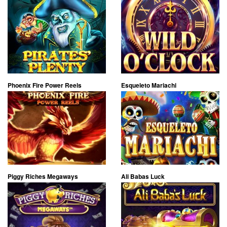
Phoenix Fire Power Reels
Esqueleto Mariachi
Piggy Riches Megaways
Ali Babas Luck