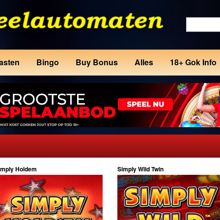
asten
Bingo
Buy Bonus
Alles
18+ Gok Info
imply Holdem
Simply Wild Twin