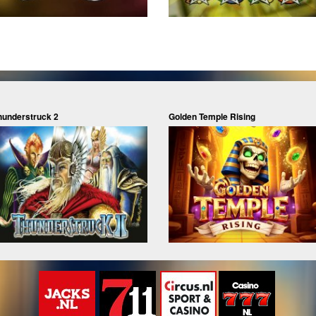
hunderstruck 2
Golden Temple Rising