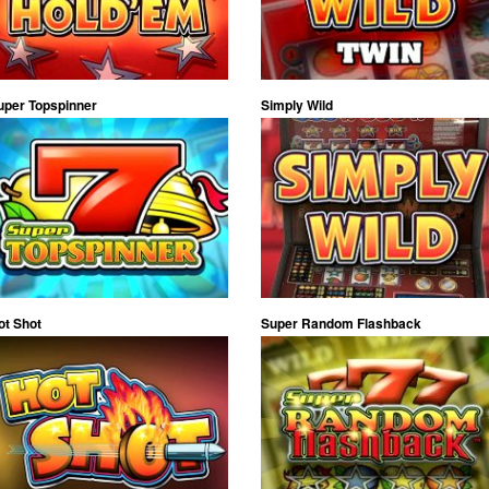
uper Topspinner
Simply Wild
ot Shot
Super Random Flashback