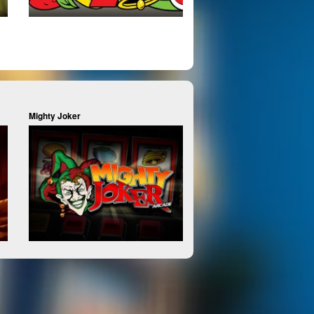
Mighty Joker