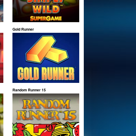
Gold Runner
Random Runner 15