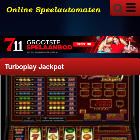
Turboplay Jackpot