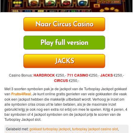
Naar Circus Casino
Play full version
JACKS
Casino Bonus:
HARDROCK
€250,-
711 CASINO
€250,-
JACKS
€250,-
CIRCUS
€250,-
Met 3 soorten symbolen pak je de jackpot van de Turboplay Jackpot gokkast
van
Fruits4Real
. Je kunt online gratis genieten van vele gokkasten die vaak
ook een jackpot hebben die makkelijk uitbetaalt wordt. Verhoog je inzet om
alle symbolen criss cross uit te laten betalen, als je de maximale inzet
gebruikt krijg je ook nog een extra rol erbij om mee te spelen. Krijg 4 peren, 4
bar symbolen of 4 jackpot symbolen om de jackpot prijs te scoren van de
Turboplay Jackpot slot.
Gelabeld met:
gokkast turboplay jackpot
,
turboplay jackpot casino slot
,