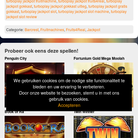
turboplay jackpot fruitmachine
,
turboplay jackpot fruits4real
,
turboplay
jackpot gokkast
,
turboplay jackpot gokkast uitleg
,
turboplay jackpot gratis
gokkast
,
turboplay jackpot slot
,
turboplay jackpot slot machine
,
turboplay
jackpot slot review
Categorie:
Barcrest
,
Fruitmachines
,
Fruits4Real
,
Jackpot
Probeer ook eens deze spellen!
Penguin City
Fortunium Gold Mega Moolah
We gebruiken cookies om de nodige site functionaliteit te
bieden en uw ervaring te verbeteren.
Door onze website te bezoeken, stemt u in met ons
gebruik van cookies.
Accepteren
Book of Ra
Twin Winner