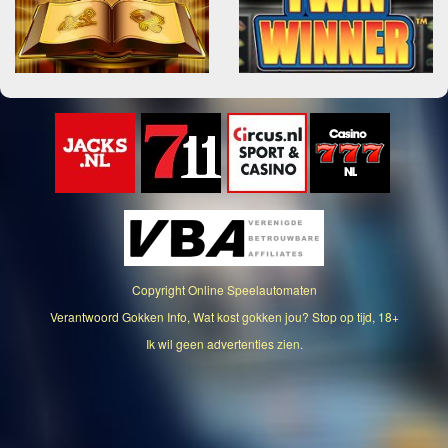
Copyright
Online Speelautomaten
Verantwoord Gokken Info, Wat kost gokken jou? Stop op tijd, 18+
Ik wil geen advertenties zien.