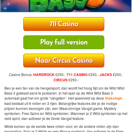
711 Casino
Play full version
Naar Circus Casino
Casino Bonus:
HARDROCK
€250,-
711 CASINO
€250,-
JACKS
€250,-
CIRCUS
€250,-
Ben je een fan van de hengelsport, dan wordt het hoog tijd om de Wild Wild
Bass 3 gokkast eens te proberen. In het spel op de Wild Wild Bass 3
automaat gaat het om grote “vangsten”. Het speelveld op deze
Stakelogic
kast bestaat uit 6 rollen en 3 rijen. Belangrijke features die je de nodige
prijzen kunnen bezorgen zijn, een Waanzinnige Vangst game, Mystery
symbolen, Free Spins en Wild symbolen. Wanneer je 2 Wild symbolen op het
veld spint, dan activeer je de Grote Vangst feature.
Wilds komen op de eerste twee rollen voor, en de andere rollen zijn dan
expanding. Spin je 2 Wilds en een Bonus symbool, dan activeer je de Free