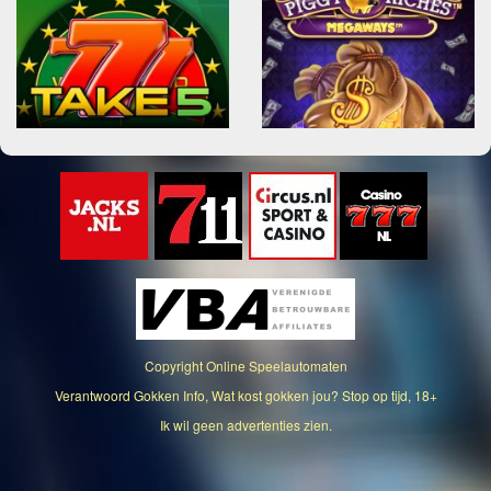
Copyright
Online Speelautomaten
Verantwoord Gokken Info, Wat kost gokken jou? Stop op tijd, 18+
Ik wil geen advertenties zien.