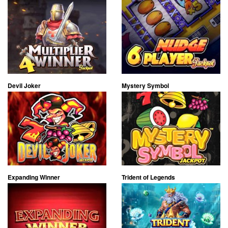
Devil Joker
Mystery Symbol
Expanding Winner
Trident of Legends