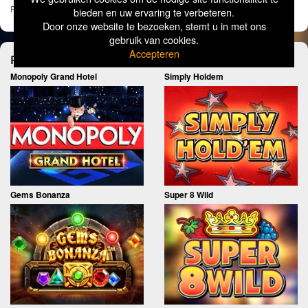
Pages:
1
2
3
4
5
6
7
...
14
»
bieden en uw ervaring te verbeteren.
Door onze website te bezoeken, stemt u in met ons
gebruik van cookies.
Accepteren
Probeer ook eens deze spellen!
Monopoly Grand Hotel
Simply Holdem
Gems Bonanza
Super 8 Wild