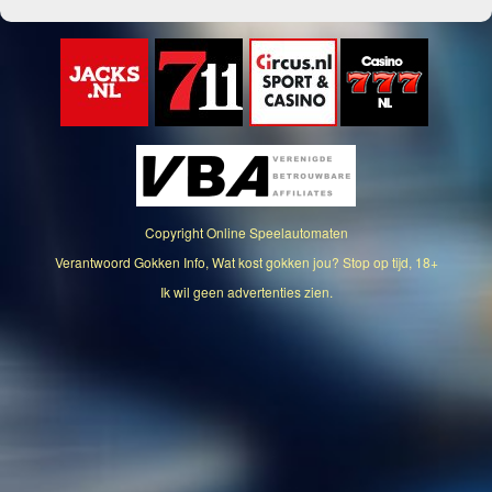
Copyright
Online Speelautomaten
Verantwoord Gokken Info, Wat kost gokken jou? Stop op tijd, 18+
Ik wil geen advertenties zien.