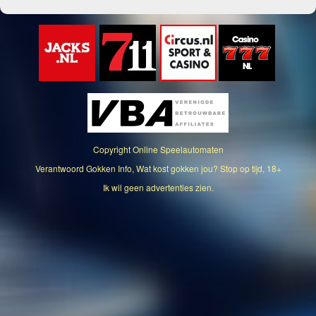
Copyright
Online Speelautomaten
Verantwoord Gokken Info, Wat kost gokken jou? Stop op tijd, 18+
Ik wil geen advertenties zien.