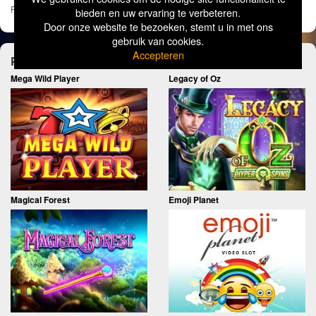
Pages:
1
2
»
bieden en uw ervaring te verbeteren.
Door onze website te bezoeken, stemt u in met ons
gebruik van cookies.
Accepteren
Probeer ook eens deze spellen!
Mega Wild Player
Legacy of Oz
Magical Forest
Emoji Planet