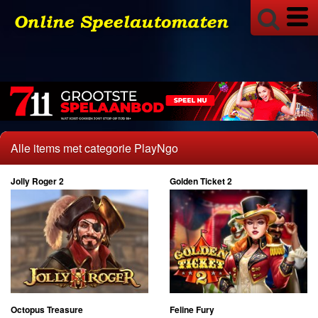
Alle items met categorie PlayNgo
Jolly Roger 2
Golden Ticket 2
Octopus Treasure
Feline Fury