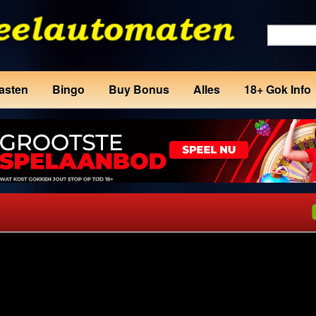
asten
Bingo
Buy Bonus
Alles
18+ Gok Info