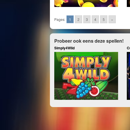
Pages:
1
2
3
4
5
»
Probeer ook eens deze spellen!
Simply4Wild
C