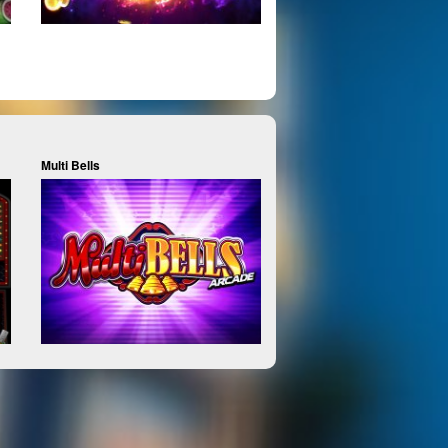
Multi Bells