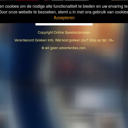
n cookies om de nodige site functionaliteit te bieden en uw ervaring te
Door onze website te bezoeken, stemt u in met ons gebruik van cookies
Accepteren
Copyright
Online Speelautomaten
Verantwoord Gokken Info, Wat kost gokken jou? Stop op tijd, 18+
Ik wil geen advertenties zien.