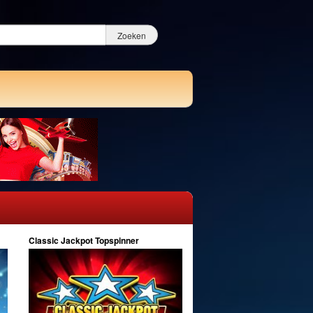
Classic Jackpot Topspinner