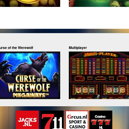
urse of the Werewolf
Multiplayer