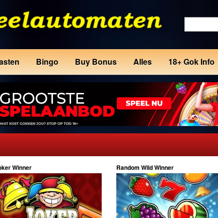
asten
Bingo
Buy Bonus
Alles
18+ Gok Info
oker Winner
Random Wild Winner