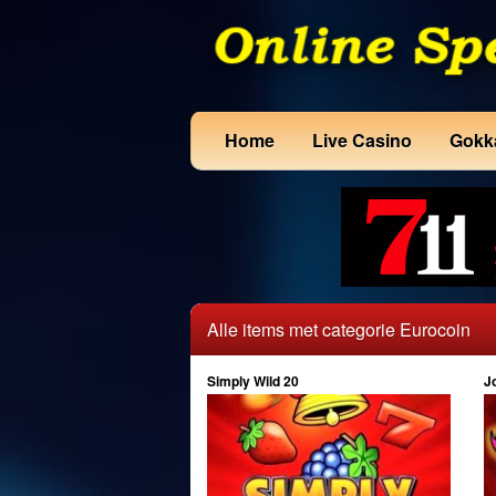
Home
Live Casino
Gokk
Alle items met categorie Eurocoin
Simply Wild 20
J