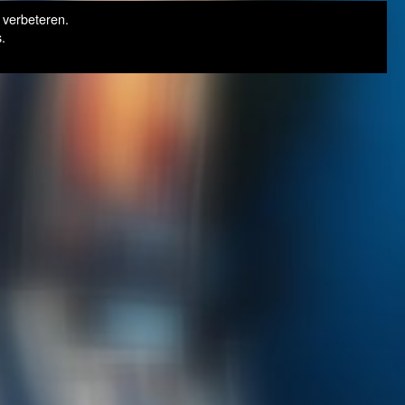
 verbeteren.
.