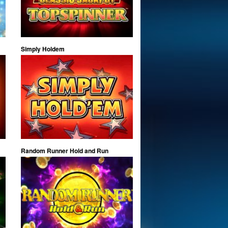
Simply Holdem
Random Runner Hold and Run