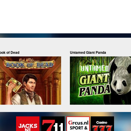
ook of Dead
Untamed Giant Panda