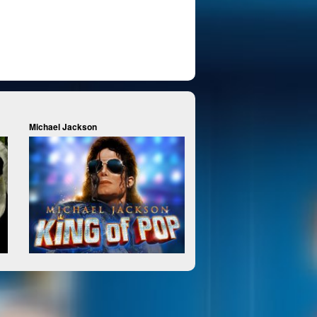
Michael Jackson