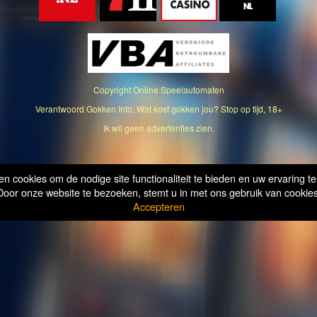
Copyright
Online Speelautomaten
Verantwoord Gokken Info, Wat kost gokken jou? Stop op tijd, 18+
Ik wil geen advertenties zien.
n cookies om de nodige site functionaliteit te bieden en uw ervaring te
Door onze website te bezoeken, stemt u in met ons gebruik van cookies
Accepteren