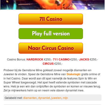
711 Casino
Play full version
Naar Circus Casino
Casino Bonus:
HARDROCK
€250,-
711 CASINO
€250,-
JACKS
€250,-
CIRCUS
€250,-
Probeer bij de Gemstone Mine gokkast zoveel mogelijk diamanten en
Juwelen te vinden. Speel de Gemstone Mine van
Stakelogic
gratis online of
in het Casino. Daar wordt aan dit spel namelijk de features Spin to Win en
Super Wheel toegevoegd. Het spel heeft vallende symbolen met cascade
wins. Heb je een win dan ontploffen de symbolen en komen er nieuwe terug.
Zet je mijnwerkers helm op en neem vele staven dynamiet mee.
Gelabeld met:
diamanten
,
dynamiet
,
juwelen
,
mijn