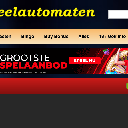
asten
Bingo
Buy Bonus
Alles
18+ Gok Info