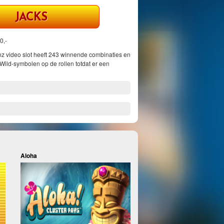
elkomst Bonus
0,-
onz video slot heeft 243 winnende combinaties en
Wild-symbolen op de rollen totdat er een
Aloha