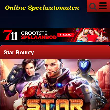
18+ Gok Info
Star Bounty