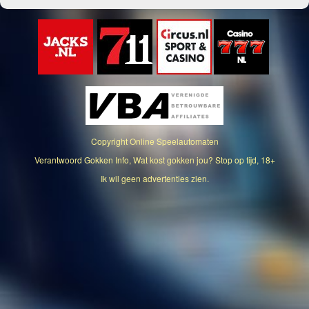
Copyright
Online Speelautomaten
Verantwoord Gokken Info, Wat kost gokken jou? Stop op tijd, 18+
Ik wil geen advertenties zien.