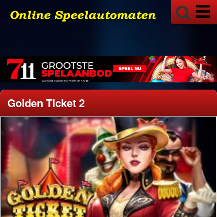
Golden Ticket 2