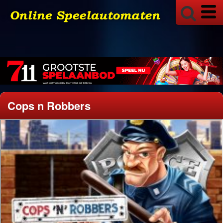
Cops n Robbers