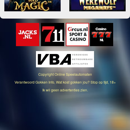
Copyright
Online Speelautomaten
Verantwoord Gokken Info, Wat kost gokken jou? Stop op tijd, 18+
Ik wil geen advertenties zien.