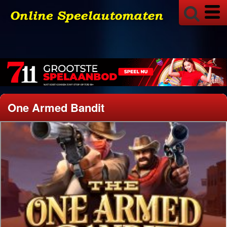
One Armed Bandit