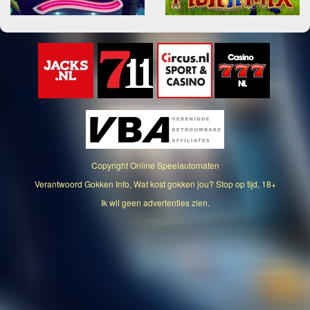
Copyright
Online Speelautomaten
Verantwoord Gokken Info, Wat kost gokken jou? Stop op tijd, 18+
Ik wil geen advertenties zien.