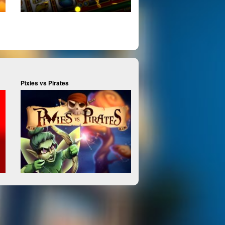
Pixies vs Pirates