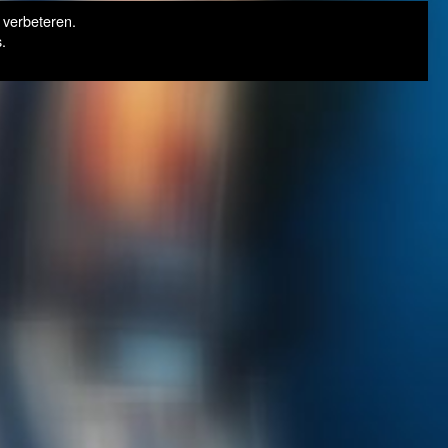
 verbeteren.
.