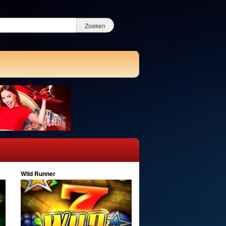
Wild Runner