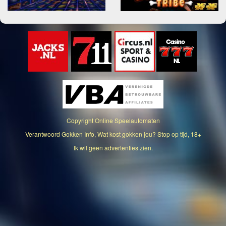
Copyright
Online Speelautomaten
Verantwoord Gokken Info, Wat kost gokken jou? Stop op tijd, 18+
Ik wil geen advertenties zien.