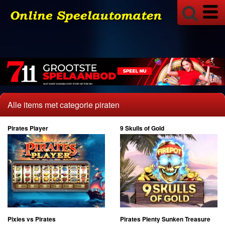
Bingo
Buy Bonus
Alles
18+ Gok Info
Alle items met categorie piraten
Pirates Player
9 Skulls of Gold
Pixies vs Pirates
Pirates Plenty Sunken Treasure