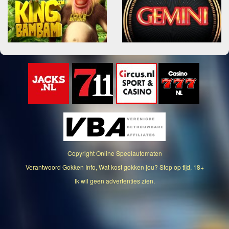
Copyright
Online Speelautomaten
Verantwoord Gokken Info, Wat kost gokken jou? Stop op tijd, 18+
Ik wil geen advertenties zien.