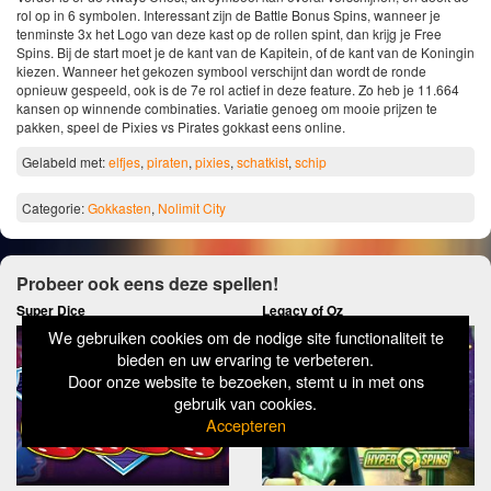
rol op in 6 symbolen. Interessant zijn de Battle Bonus Spins, wanneer je
tenminste 3x het Logo van deze kast op de rollen spint, dan krijg je Free
Spins. Bij de start moet je de kant van de Kapitein, of de kant van de Koningin
kiezen. Wanneer het gekozen symbool verschijnt dan wordt de ronde
opnieuw gespeeld, ook is de 7e rol actief in deze feature. Zo heb je 11.664
kansen op winnende combinaties. Variatie genoeg om mooie prijzen te
pakken, speel de Pixies vs Pirates gokkast eens online.
Gelabeld met:
elfjes
,
piraten
,
pixies
,
schatkist
,
schip
Categorie:
Gokkasten
,
Nolimit City
Probeer ook eens deze spellen!
Super Dice
Legacy of Oz
We gebruiken cookies om de nodige site functionaliteit te
bieden en uw ervaring te verbeteren.
Door onze website te bezoeken, stemt u in met ons
gebruik van cookies.
Accepteren