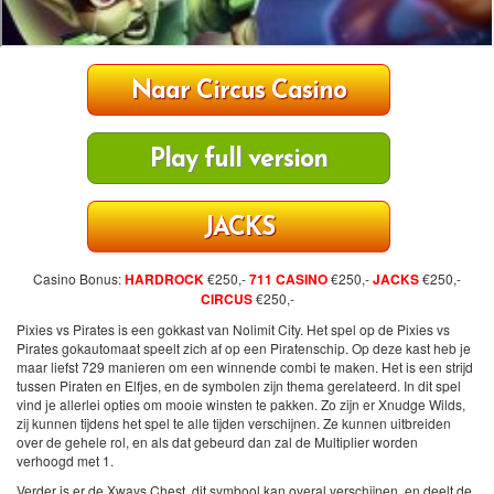
Naar Circus Casino
Play full version
JACKS
Casino Bonus:
HARDROCK
€250,-
711 CASINO
€250,-
JACKS
€250,-
CIRCUS
€250,-
Pixies vs Pirates is een gokkast van Nolimit City. Het spel op de Pixies vs
Pirates gokautomaat speelt zich af op een Piratenschip. Op deze kast heb je
maar liefst 729 manieren om een winnende combi te maken. Het is een strijd
tussen Piraten en Elfjes, en de symbolen zijn thema gerelateerd. In dit spel
vind je allerlei opties om mooie winsten te pakken. Zo zijn er Xnudge Wilds,
zij kunnen tijdens het spel te alle tijden verschijnen. Ze kunnen uitbreiden
over de gehele rol, en als dat gebeurd dan zal de Multiplier worden
verhoogd met 1.
Verder is er de Xways Chest, dit symbool kan overal verschijnen, en deelt de