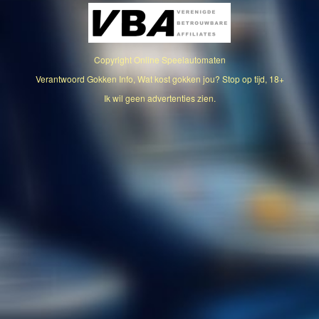
Copyright
Online Speelautomaten
Verantwoord Gokken Info, Wat kost gokken jou? Stop op tijd, 18+
Ik wil geen advertenties zien.