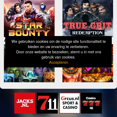
Asgardian Stones
Ramses Book
We gebruiken cookies om de nodige site functionaliteit te
bieden en uw ervaring te verbeteren.
Door onze website te bezoeken, stemt u in met ons
gebruik van cookies.
Accepteren