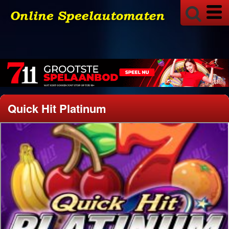
Quick Hit Platinum