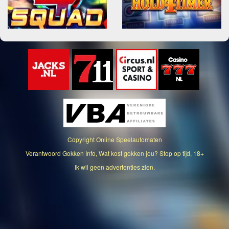
Copyright
Online Speelautomaten
Verantwoord Gokken Info, Wat kost gokken jou? Stop op tijd, 18+
Ik wil geen advertenties zien.