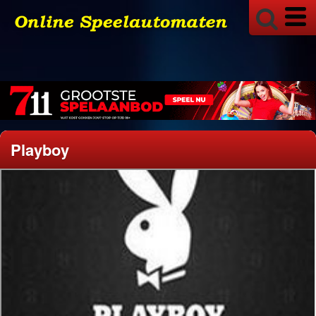
Playboy