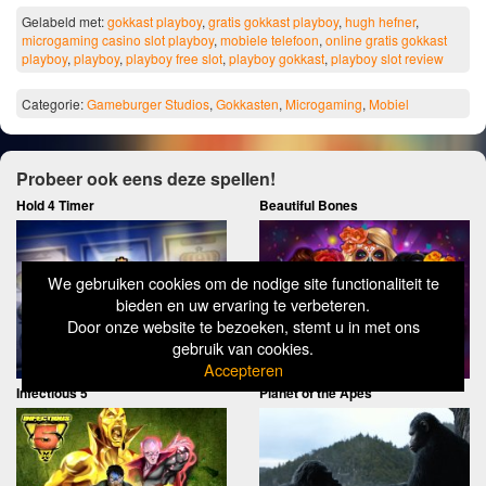
Gelabeld met:
gokkast playboy
,
gratis gokkast playboy
,
hugh hefner
,
microgaming casino slot playboy
,
mobiele telefoon
,
online gratis gokkast
playboy
,
playboy
,
playboy free slot
,
playboy gokkast
,
playboy slot review
Categorie:
Gameburger Studios
,
Gokkasten
,
Microgaming
,
Mobiel
Probeer ook eens deze spellen!
Hold 4 Timer
Beautiful Bones
We gebruiken cookies om de nodige site functionaliteit te
bieden en uw ervaring te verbeteren.
Door onze website te bezoeken, stemt u in met ons
gebruik van cookies.
Accepteren
Infectious 5
Planet of the Apes