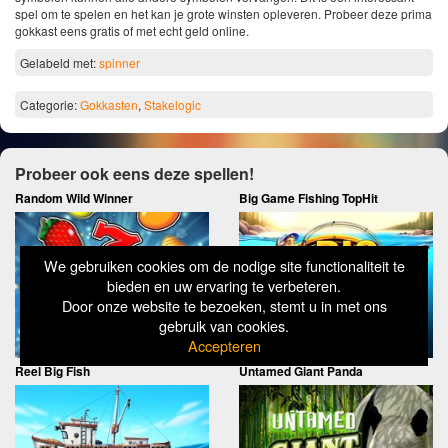
spel om te spelen en het kan je grote winsten opleveren. Probeer deze prima
gokkast eens gratis of met echt geld online.
Gelabeld met:
spinner
Categorie:
Gokkasten
,
Stakelogic
Probeer ook eens deze spellen!
Random Wild Winner
Big Game Fishing TopHit
We gebruiken cookies om de nodige site functionaliteit te
bieden en uw ervaring te verbeteren.
Door onze website te bezoeken, stemt u in met ons
gebruik van cookies.
Accepteren
Reel Big Fish
Untamed Giant Panda