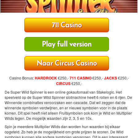
711 Casino
Play full version
Naar Circus Casino
Casino Bonus:
HARDROCK
€250,-
711 CASINO
€250,-
JACKS
€250,-
CIRCUS
€250,-
De Super Wild Spinner is een online gokautomaat van Stakelogic. Het
speelveld op de Super Wild Spinner slotmachine heeft 6 rollen en 6 rijen. De
Winnende combinaties veroorzaken een cascade. Dat wil zeggen dat de
winnende symbolen verdwijnen, en er nieuwe symbolen voor in de plaats
komen. Dit spel heeft niet alleen Fruitsymbolen ook kom je Wild en Multiplier
Wilds tegen. De mogelijk waarden zijn 2, 3, 5 en 10x.
Spin je meerdere Multiplier Wilds dan worden hun waarden bij elkaar
opgeteld. Zo heb je de mogelijkheid om grote prijzen te scoren. De Wild
symbolen kunnen alle andere symbolen vervangen. Dit is een interessant