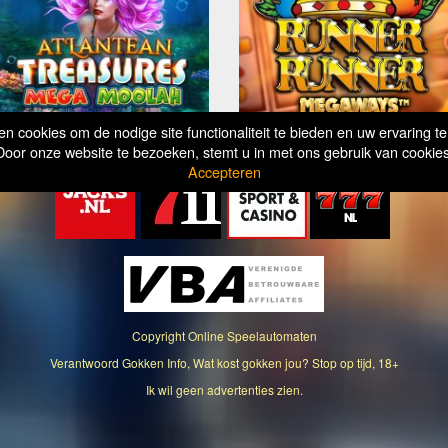
n cookies om de nodige site functionaliteit te bieden en uw ervaring te
Door onze website te bezoeken, stemt u in met ons gebruik van cookies
Accepteren
Copyright
Online Speelautomaten
Verantwoord Gokken Info, Wat kost gokken jou? Stop op tijd, 18+
Ik wil geen advertenties zien.