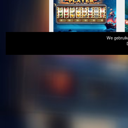
We gebruike