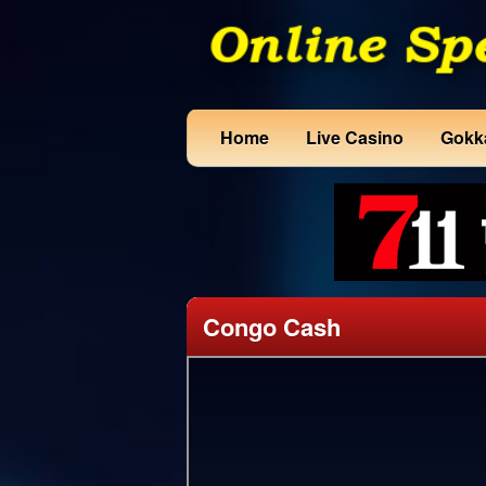
Home
Live Casino
Gokk
Congo Cash