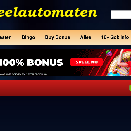
asten
Bingo
Buy Bonus
Alles
18+ Gok Info