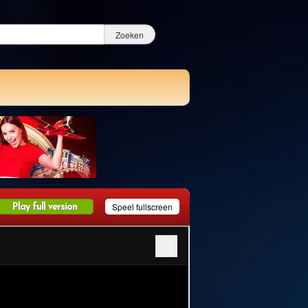
Speel fullscreen
Play full version