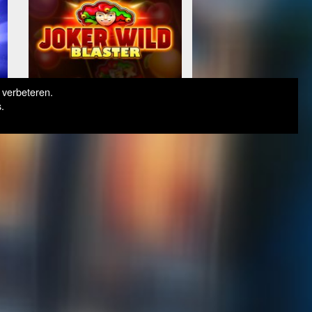
 verbeteren.
.