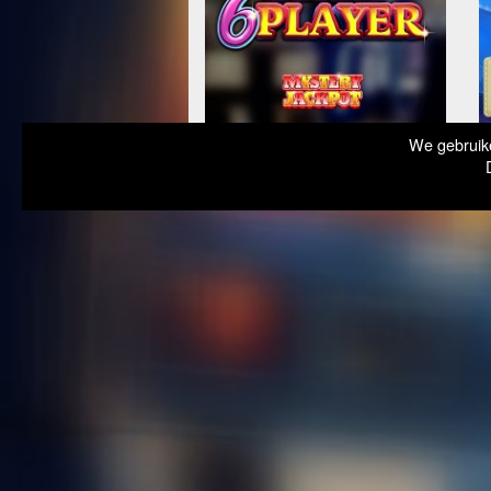
We gebruike