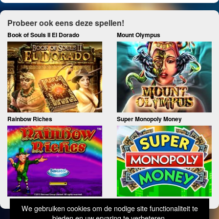
Alles
18+ Gok Info
Probeer ook eens deze spellen!
Book of Souls II El Dorado
Mount Olympus
Rainbow Riches
Super Monopoly Money
We gebruiken cookies om de nodige site functionaliteit te
bieden en uw ervaring te verbeteren.