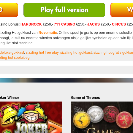
no
Play full version
sino Bonus:
HARDROCK
€250,-
711 CASINO
€250,-
JACKS
€250,-
CIRCUS
€25
izzling Hot gokkast van
Novomatic
. Online speel je gratis op een enorme selectie
erhoogt, je zult nu enorme winsten ontvangen als je gelijke symbolen op een win lijn 
ng Hot slot machine.
 deluxe gokkast
,
sizzling hot free play
,
sizzling hot gokkast
,
sizzling hot gratis gokka
zling hot speluitleg
oker Winner
Game of Thrones