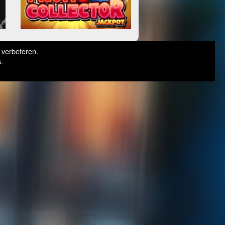
 verbeteren.
.