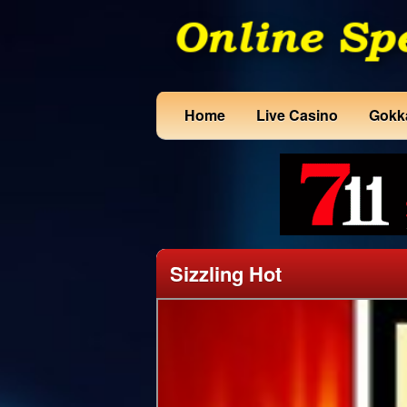
Home
Live Casino
Gokk
Sizzling Hot