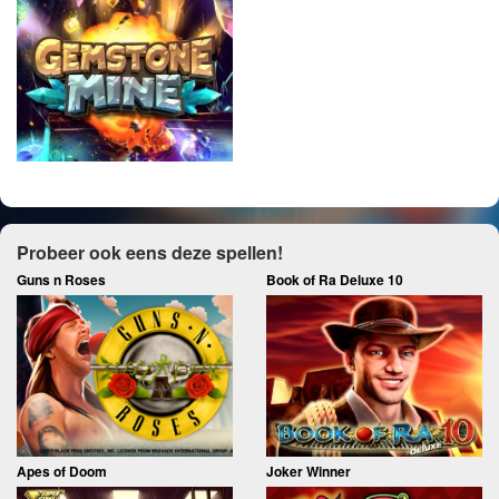
Probeer ook eens deze spellen!
Guns n Roses
Book of Ra Deluxe 10
Apes of Doom
Joker Winner