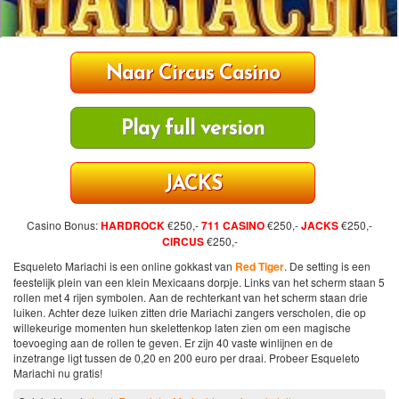
Naar Circus Casino
Play full version
JACKS
Casino Bonus:
HARDROCK
€250,-
711 CASINO
€250,-
JACKS
€250,-
CIRCUS
€250,-
Esqueleto Mariachi is een online gokkast van
Red Tiger
. De setting is een
feestelijk plein van een klein Mexicaans dorpje. Links van het scherm staan 5
rollen met 4 rijen symbolen. Aan de rechterkant van het scherm staan drie
luiken. Achter deze luiken zitten drie Mariachi zangers verscholen, die op
willekeurige momenten hun skelettenkop laten zien om een magische
toevoeging aan de rollen te geven. Er zijn 40 vaste winlijnen en de
inzetrange ligt tussen de 0,20 en 200 euro per draai. Probeer Esqueleto
Mariachi nu gratis!