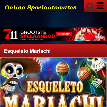
Esqueleto Mariachi