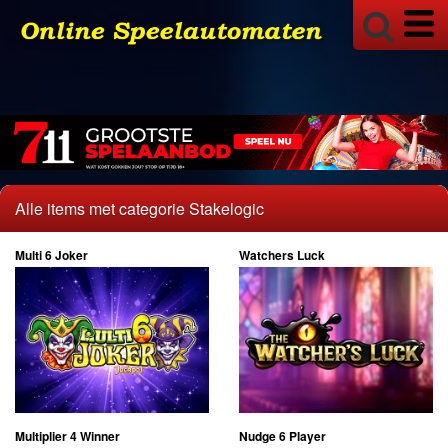
Alle items met categorie Stakelogic
Multi 6 Joker
Watchers Luck
Multiplier 4 Winner
Nudge 6 Player