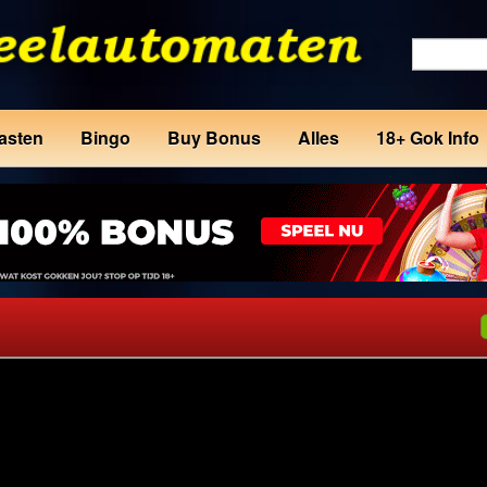
asten
Bingo
Buy Bonus
Alles
18+ Gok Info