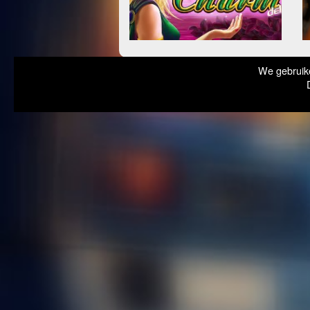
We gebruike