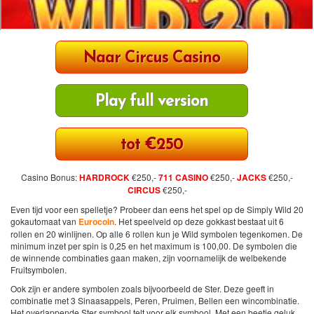
Naar Circus Casino
Play full version
tot €250
Casino Bonus:
HARDROCK
€250,-
711 CASINO
€250,-
JACKS
€250,-
CIRCUS
€250,-
Even tijd voor een spelletje? Probeer dan eens het spel op de Simply Wild 20
gokautomaat van
Eurocoin
. Het speelveld op deze gokkast bestaat uit 6
rollen en 20 winlijnen. Op alle 6 rollen kun je Wild symbolen tegenkomen. De
minimum inzet per spin is 0,25 en het maximum is 100,00. De symbolen die
de winnende combinaties gaan maken, zijn voornamelijk de welbekende
Fruitsymbolen.
Ook zijn er andere symbolen zoals bijvoorbeeld de Ster. Deze geeft in
combinatie met 3 Sinaasappels, Peren, Pruimen, Bellen een wincombinatie.
Het overlappende Ster symbool telt voor elk symbool. Met een beetje geluk