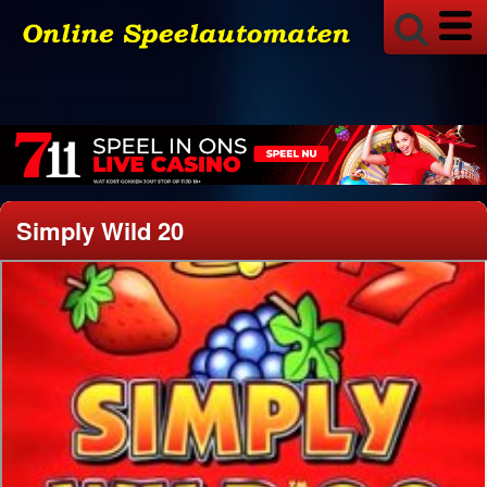
Simply Wild 20