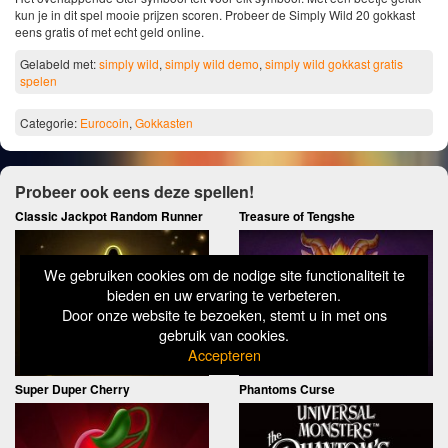
kun je in dit spel mooie prijzen scoren. Probeer de Simply Wild 20 gokkast
eens gratis of met echt geld online.
Gelabeld met:
simply wild
,
simply wild demo
,
simply wild gokkast gratis
spelen
Categorie:
Eurocoin
,
Gokkasten
Probeer ook eens deze spellen!
Classic Jackpot Random Runner
Treasure of Tengshe
We gebruiken cookies om de nodige site functionaliteit te
bieden en uw ervaring te verbeteren.
Door onze website te bezoeken, stemt u in met ons
gebruik van cookies.
Accepteren
Super Duper Cherry
Phantoms Curse