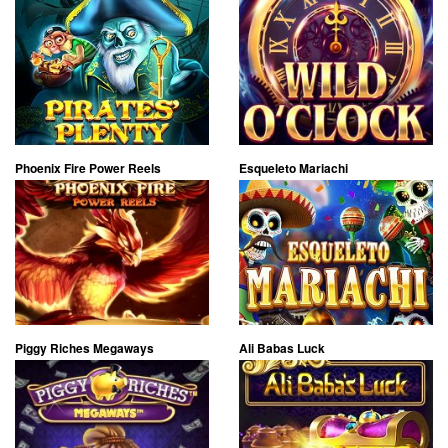
Phoenix Fire Power Reels
Esqueleto Mariachi
Piggy Riches Megaways
Ali Babas Luck