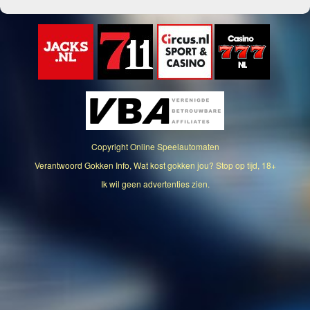
Copyright
Online Speelautomaten
Verantwoord Gokken Info, Wat kost gokken jou? Stop op tijd, 18+
Ik wil geen advertenties zien.