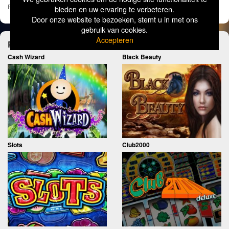
Pages:
1
2
»
bieden en uw ervaring te verbeteren.
Door onze website te bezoeken, stemt u in met ons
gebruik van cookies.
Accepteren
Probeer ook eens deze spellen!
Cash Wizard
Black Beauty
Slots
Club2000