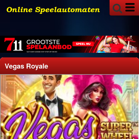
Vegas Royale