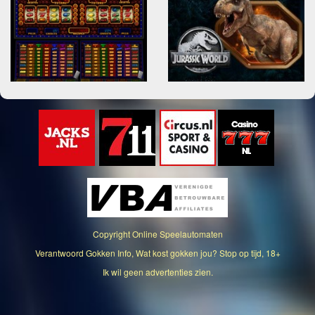
Copyright
Online Speelautomaten
Verantwoord Gokken Info, Wat kost gokken jou? Stop op tijd, 18+
Ik wil geen advertenties zien.