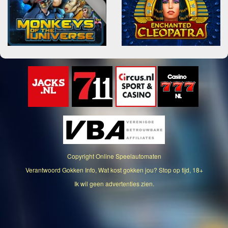
Copyright
Online Speelautomaten
Verantwoord Gokken Info, Wat kost gokken jou? Stop op tijd, 18+
Ik wil geen advertenties zien.