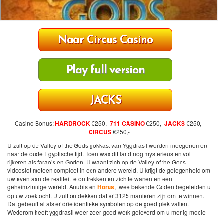
Naar Circus Casino
Play full version
JACKS
Casino Bonus:
HARDROCK
€250,-
711 CASINO
€250,-
JACKS
€250,-
CIRCUS
€250,-
U zult op de Valley of the Gods gokkast van Yggdrasil worden meegenomen
naar de oude Egyptische tijd. Toen was dit land nog mysterieus en vol
rijkeren als farao’s en Goden. U waant zich op de Valley of the Gods
videoslot meteen compleet in een andere wereld. U krijgt de gelegenheid om
uw even aan de realiteit te onttrekken en zich te wanen en een
geheimzinnige wereld. Anubis en
Horus
, twee bekende Goden begeleiden u
op uw zoektocht. U zult ontdekken dat er 3125 manieren zijn om te winnen.
Dat gebeurt al als er drie identieke symbolen op de goed plek vallen.
Wederom heeft yggdrasil weer zeer goed werk geleverd om u menig mooie