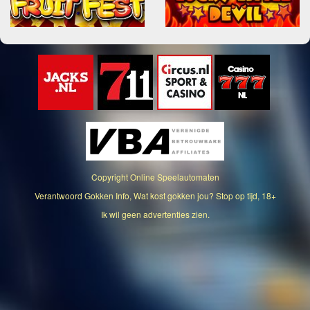
Copyright
Online Speelautomaten
Verantwoord Gokken Info, Wat kost gokken jou? Stop op tijd, 18+
Ik wil geen advertenties zien.