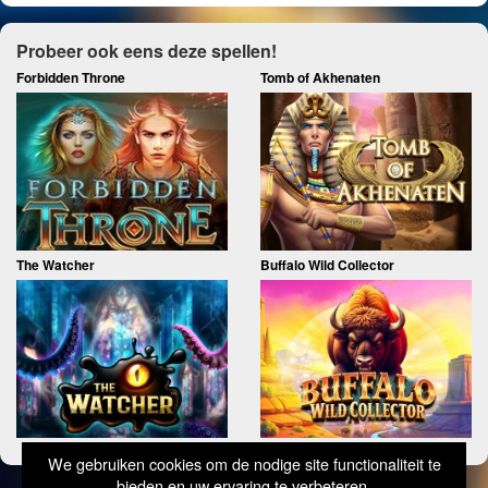
Alles
18+ Gok Info
Probeer ook eens deze spellen!
Forbidden Throne
Tomb of Akhenaten
The Watcher
Buffalo Wild Collector
We gebruiken cookies om de nodige site functionaliteit te
bieden en uw ervaring te verbeteren.