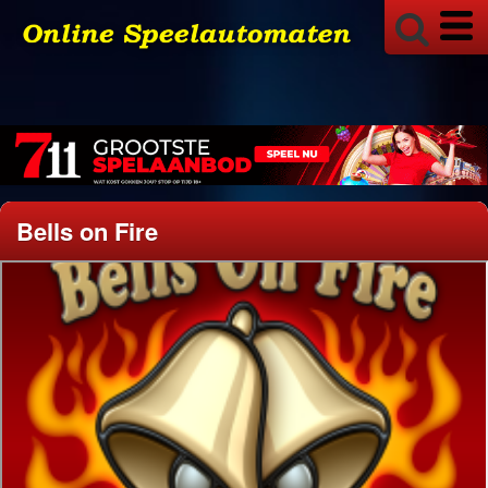
Bells on Fire