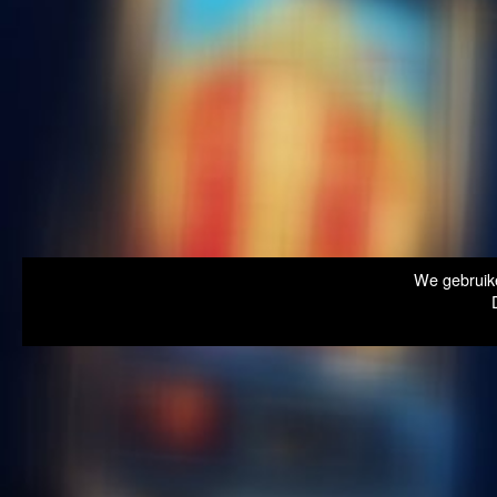
We gebruike