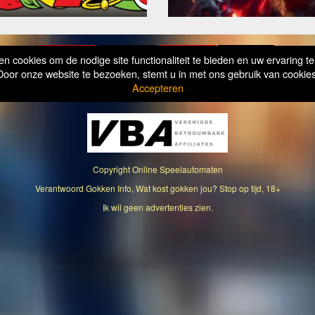
n cookies om de nodige site functionaliteit te bieden en uw ervaring te
Door onze website te bezoeken, stemt u in met ons gebruik van cookies
Accepteren
Copyright
Online Speelautomaten
Verantwoord Gokken Info, Wat kost gokken jou? Stop op tijd, 18+
Ik wil geen advertenties zien.