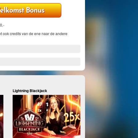
tot €250
0,-
unt ook credits van de ene naar de andere
Lightning Blackjack