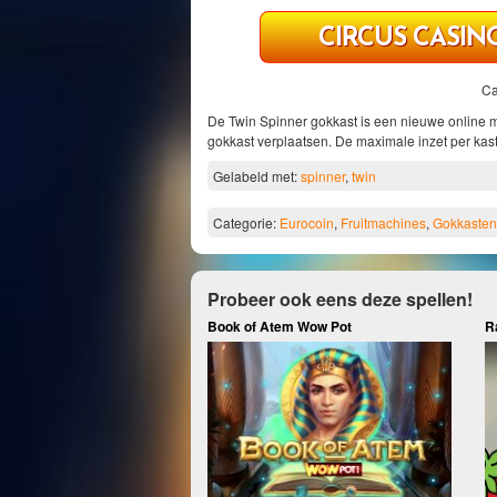
Naar Circus Casi
Ca
De Twin Spinner gokkast is een nieuwe online m
gokkast verplaatsen. De maximale inzet per kast
Gelabeld met:
spinner
,
twin
Categorie:
Eurocoin
,
Fruitmachines
,
Gokkasten
Probeer ook eens deze spellen!
Book of Atem Wow Pot
R