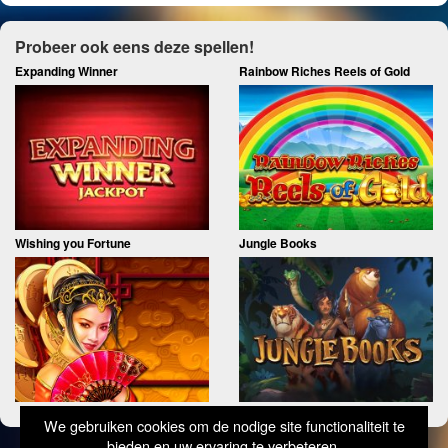
Alles
18+ Gok Info
Probeer ook eens deze spellen!
Expanding Winner
Rainbow Riches Reels of Gold
Wishing you Fortune
Jungle Books
We gebruiken cookies om de nodige site functionaliteit te
bieden en uw ervaring te verbeteren.