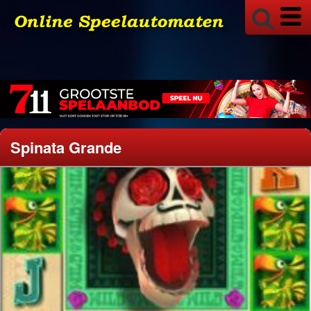
Spinata Grande