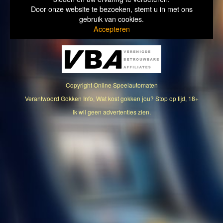
Door onze website te bezoeken, stemt u in met ons
gebruik van cookies.
Accepteren
Copyright
Online Speelautomaten
Verantwoord Gokken Info, Wat kost gokken jou? Stop op tijd, 18+
Ik wil geen advertenties zien.