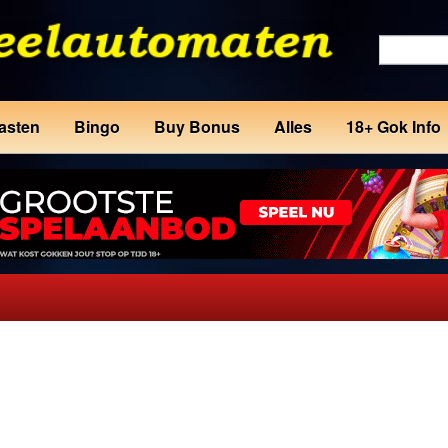
asten
Bingo
Buy Bonus
Alles
18+ Gok Info