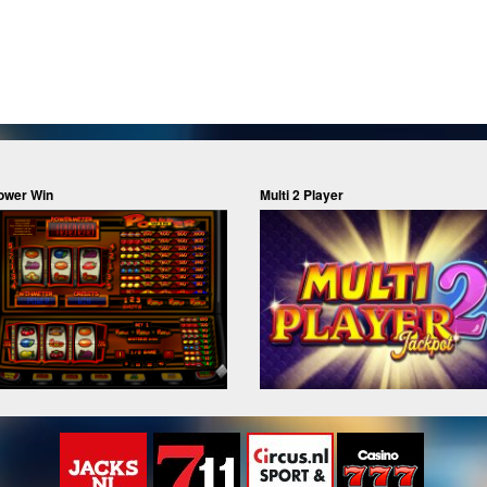
ower Win
Multi 2 Player