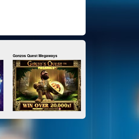
Gonzos Quest Megaways