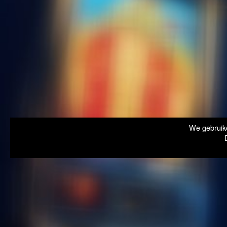
We gebruike