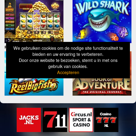
Reel Big Fish
Book of Adventure
We gebruiken cookies om de nodige site functionaliteit te
bieden en uw ervaring te verbeteren.
Door onze website te bezoeken, stemt u in met ons
gebruik van cookies.
Accepteren