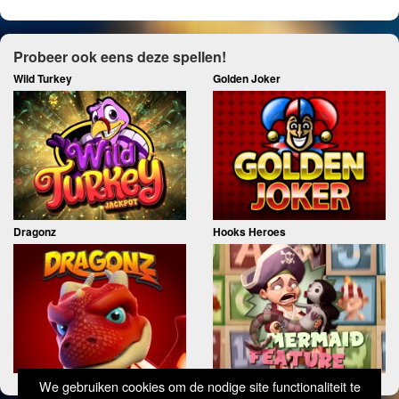
18+ Gok Info
Probeer ook eens deze spellen!
Wild Turkey
Golden Joker
Dragonz
Hooks Heroes
We gebruiken cookies om de nodige site functionaliteit te