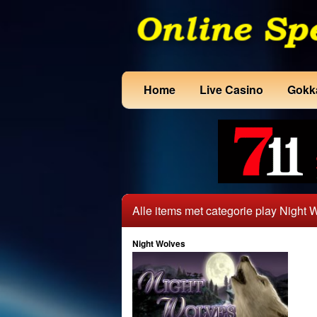
Home
Live Casino
Gokk
Alle items met categorie play Night W
​Night Wolves