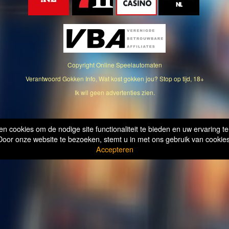
Copyright
Online Speelautomaten
Verantwoord Gokken Info, Wat kost gokken jou? Stop op tijd, 18+
Ik wil geen advertenties zien.
n cookies om de nodige site functionaliteit te bieden en uw ervaring te
Door onze website te bezoeken, stemt u in met ons gebruik van cookies
Accepteren