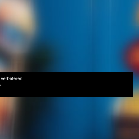
 verbeteren.
.