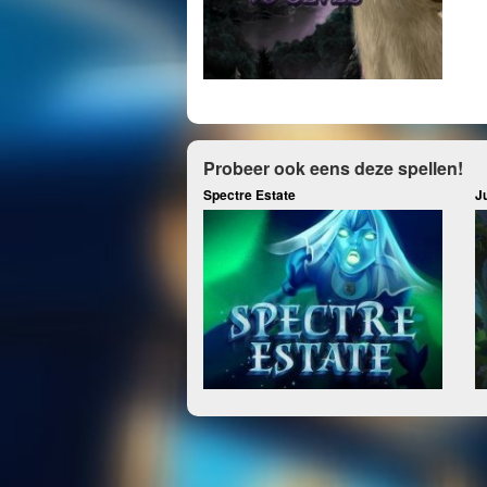
Probeer ook eens deze spellen!
Spectre Estate
J